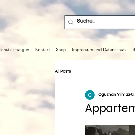
ienstleistungen
Kontakt
Shop
Impressum und Datenschutz
B
All Posts
Oguzhan Yilmaz
8.
Appartem